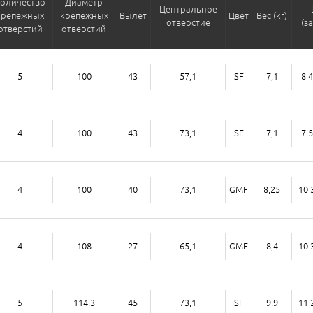
оличество
Диаметр
Центральное
крепежных
крепежных
Вылет
Цвет
Вес (кг)
отверстие
(з
отверстий
отверстий
5
100
43
57,1
SF
7,1
8 
4
100
43
73,1
SF
7,1
7 
4
100
40
73,1
GMF
8,25
10 
4
108
27
65,1
GMF
8,4
10 
5
114,3
45
73,1
SF
9,9
11 