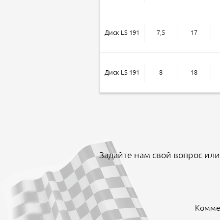
Диск LS 191
7,5
17
Диск LS 191
8
18
Задайте нам свой вопрос или
Коммен