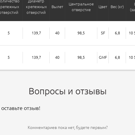
оличество
Диаметр
Центральное
крепежных
крепежных
Вылет
Цвет
Вес (кг)
отверстие
(з
отверстий
отверстий
5
139,7
40
98,5
SF
6,8
10 
5
139,7
40
98,5
GMF
6,8
10 
Вопросы и отзывы
 оставьте отзыв!
Комментариев пока нет, будете первым?