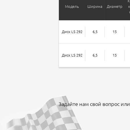
К
Модель
Ширина
Диаметр
Диск LS 292
6,5
15
Диск LS 292
6,5
15
Задайте нам свой вопрос или