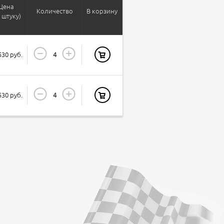
Цена
Количество
В корзину
а штуку)
530 руб.
530 руб.