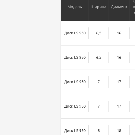
К
Модель
Ширина
Диаметр
Диск LS 950
6,5
16
Диск LS 950
6,5
16
Диск LS 950
7
17
Диск LS 950
7
17
Диск LS 950
8
18