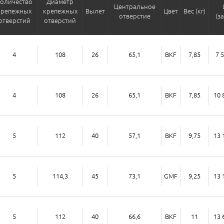
оличество
Диаметр
Центральное
крепежных
крепежных
Вылет
Цвет
Вес (кг)
отверстие
(з
отверстий
отверстий
4
108
26
65,1
BKF
7,85
7 
4
108
26
65,1
BKF
7,85
10 
5
112
40
57,1
BKF
9,75
13 
5
114,3
45
73,1
GMF
9,25
13 
5
112
40
66,6
BKF
11
13 