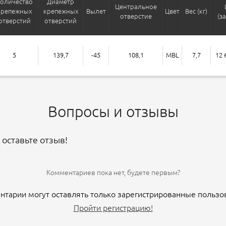
оличество
Диаметр
Центральное
крепежных
крепежных
Вылет
Цвет
Вес (кг)
отверстие
(з
отверстий
отверстий
5
139,7
-45
108,1
MBL
7,7
12 
Вопросы и отзывы
 оставьте отзыв!
Комментариев пока нет, будете первым?
тарии могут оставлять только зарегистрированные пользо
Пройти регистрацию!