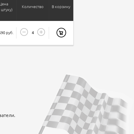
Цена
Количество
В корзину
а штуку)
690 руб.
ватели.