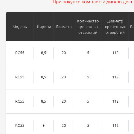
При покупке комплекта дисков доста
Количество
Диаметр
Модель
Ширина
Диаметр
крепежных
крепежных
В
отверстий
отверстий
RC55
8,5
20
5
112
RC55
8,5
20
5
112
RC55
8,5
20
5
112
RC55
9
20
5
112