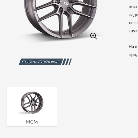
вост
наде
легч
груз
На в
прод
MGM