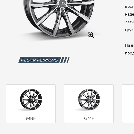
вост
наде
легч
груз
На в
прод
MBF
GMF