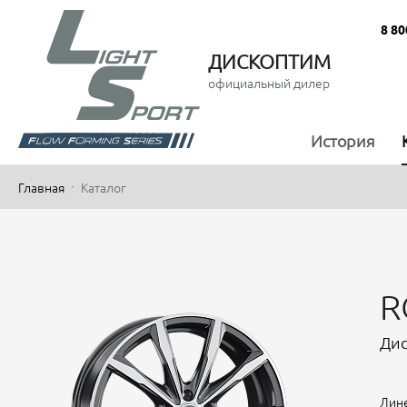
8 80
ДИСКОПТИМ
официальный дилер
История
Главная
Каталог
R
Дис
Лине