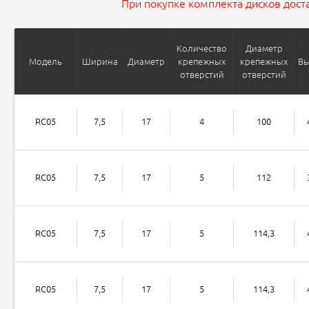
При покупке комплекта дисков доста
Количество
Диаметр
Модель
Ширина
Диаметр
крепежных
крепежных
Вы
отверстий
отверстий
RC05
7,5
17
4
100
RC05
7,5
17
5
112
RC05
7,5
17
5
114,3
RC05
7,5
17
5
114,3