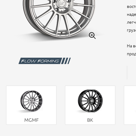
вост
наде
легч
груз
На в
прод
MGMF
BK