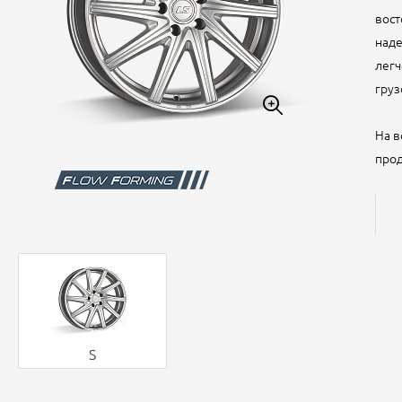
вост
наде
легч
груз
На в
прод
S