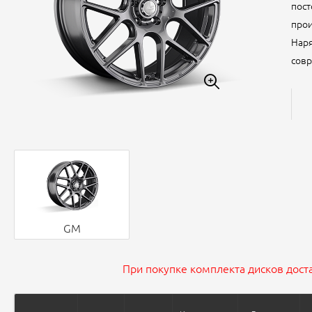
пост
прои
Наря
совр
GM
При покупке комплекта дисков доста