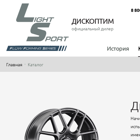
8 80
ДИСКОПТИМ
официальный дилер
История
Главная
Каталог
Д
Начи
испы
имен