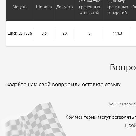
Количество
Диаметр
Модель
Ширина
Диаметр
крепежных
крепежных
В
отверстий
отверстий
Диск LS 1336
8,5
20
5
114,3
Вопро
Задайте нам свой вопрос или оставьте отзыв!
Комментариев
Комментарии могут оставлять 
Прой