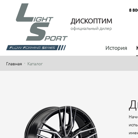
8 80
ДИСКОПТИМ
официальный дилер
История
Главная
Каталог
Д
Начи
испы
имен