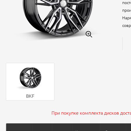
пост
прои
Наря
совр
BKF
При покупке комплекта дисков доста