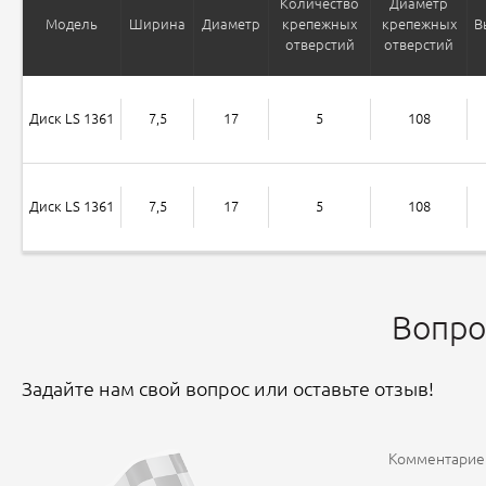
Количество
Диаметр
Модель
Ширина
Диаметр
крепежных
крепежных
В
отверстий
отверстий
Диск LS 1361
7,5
17
5
108
Диск LS 1361
7,5
17
5
108
Вопро
Задайте нам свой вопрос или оставьте отзыв!
Комментариев