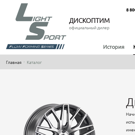
8 80
ДИСКОПТИМ
официальный дилер
История
Главная
Каталог
Д
Начи
испы
имен