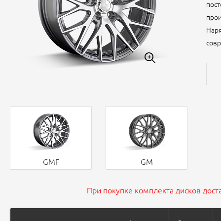
пост
прои
Наря
совр
GMF
GM
При покупке комплекта дисков доста