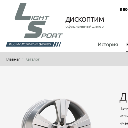
8 80
ДИСКОПТИМ
официальный дилер
История
Главная
Каталог
Д
Начи
испы
имен