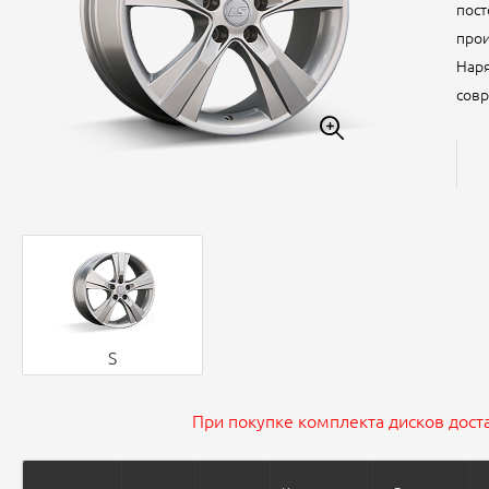
пост
прои
Наря
совр
S
При покупке комплекта дисков доста