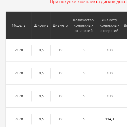
При покупке комплекта дисков доста
Количество
Диаметр
Модель
Ширина
Диаметр
крепежных
крепежных
В
отверстий
отверстий
RC78
8,5
19
5
108
RC78
8,5
19
5
108
RC78
8,5
19
5
108
RC78
8,5
19
5
114,3