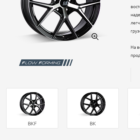
вост
наде
легч
груз
На в
прод
BKF
BK