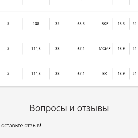
5
108
35
63,3
BKF
13,3
51 
5
114,3
38
67,1
MGMF
13,9
51 
5
114,3
38
67,1
BK
13,9
51 
Вопросы и отзывы
 оставьте отзыв!