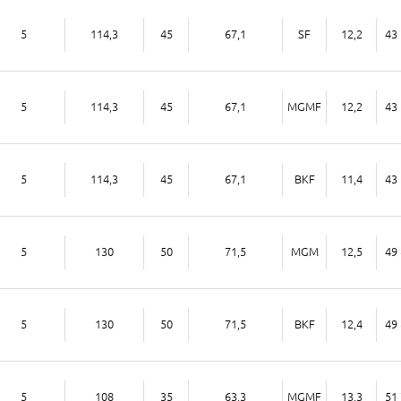
5
114,3
45
67,1
SF
12,2
43 
5
114,3
45
67,1
MGMF
12,2
43 
5
114,3
45
67,1
BKF
11,4
43 
5
130
50
71,5
MGM
12,5
49 
5
130
50
71,5
BKF
12,4
49 
5
108
35
63,3
MGMF
13,3
51 