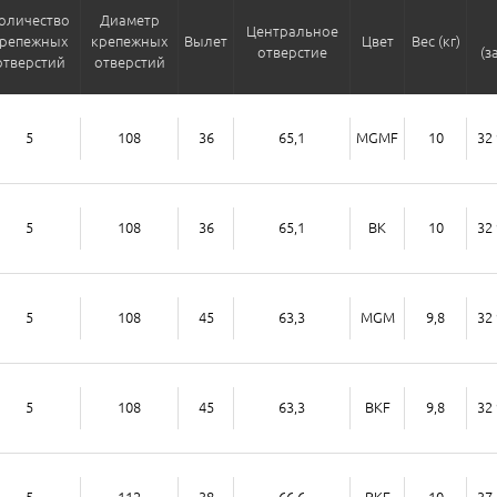
оличество
Диаметр
Центральное
репежных
крепежных
Вылет
Цвет
Вес (кг)
отверстие
(з
отверстий
отверстий
5
108
36
65,1
MGMF
10
32 
5
108
36
65,1
BK
10
32 
5
108
45
63,3
MGM
9,8
32 
5
108
45
63,3
BKF
9,8
32 
5
112
38
66,6
BKF
10
37 