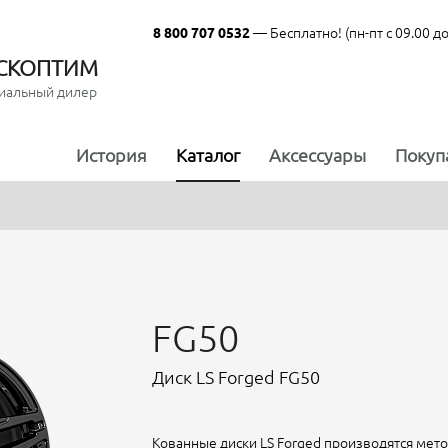
— Бесплатно! (пн-пт с 09.00 до
8 800 707 0532
СКОПТИМ
иальный дилер
История
Каталог
Аксессуары
Покуп
FG50
Диск LS Forged FG50
Кованные диски LS Forged производятся мет