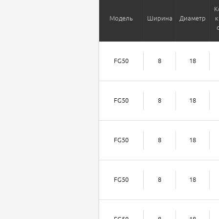
К
Модель
Ширина
Диаметр
к
FG50
8
18
FG50
8
18
FG50
8
18
FG50
8
18
FG50
8
18