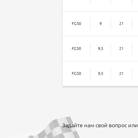
FG50
9
21
FG50
9,5
21
FG50
9,5
21
Задайте нам свой вопрос или