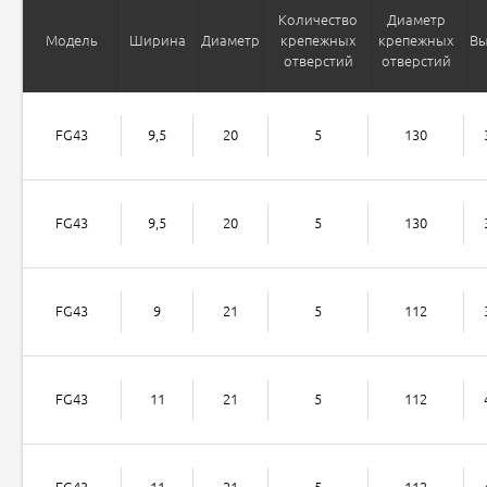
Количество
Диаметр
Модель
Ширина
Диаметр
крепежных
крепежных
Вы
отверстий
отверстий
FG43
9,5
20
5
130
FG43
9,5
20
5
130
FG43
9
21
5
112
FG43
11
21
5
112
FG43
11
21
5
112