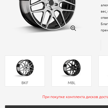
алюм
вес,
отве
Благ
прем
BKF
MBL
При покупке комплекта дисков доста