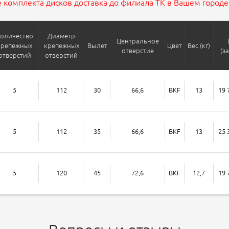
 комплекта дисков доставка до филиала ТК в Вашем городе 
оличество
Диаметр
Центральное
крепежных
крепежных
Вылет
Цвет
Вес (кг)
отверстие
(з
отверстий
отверстий
5
112
30
66,6
BKF
13
19 
5
112
35
66,6
BKF
13
25 
5
120
45
72,6
BKF
12,7
19 