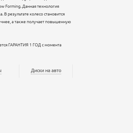
ow Forming. Данная технология
а. В результате колесо становится
вечнее, а также получает повышенную
ется ГАРАНТИЯ 1 ГОД с момента
ы
Диски на авто