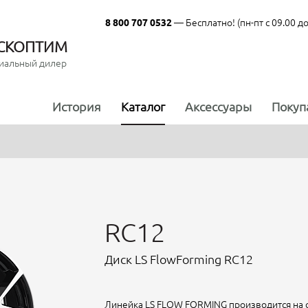
— Бесплатно! (пн-пт с 09.00 до
8 800 707 0532
СКОПТИМ
иальный дилер
История
Каталог
Аксессуары
Покуп
RC12
Диск LS FlowForming RC12
Линейка LS FLOW FORMING производится на 