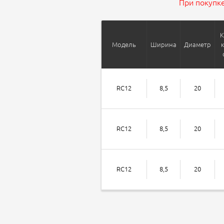
При покупке
К
Модель
Ширина
Диаметр
RC12
8,5
20
RC12
8,5
20
RC12
8,5
20