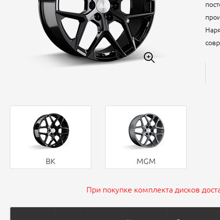
пост
прои
Наря
совр
BK
MGM
При покупке комплекта дисков доста