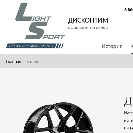
8 80
ДИСКОПТИМ
официальный дилер
История
Главная
Каталог
Д
Начи
испы
имен