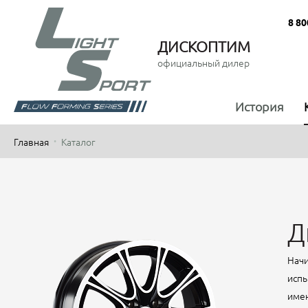
8 80
ДИСКОПТИМ
официальный дилер
История
Главная
Каталог
Д
Начи
испы
имен