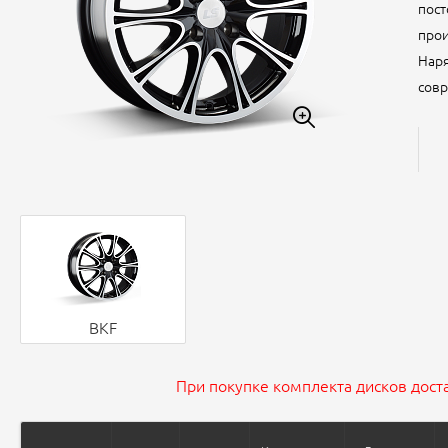
пост
прои
Наря
совр
BKF
При покупке комплекта дисков доста