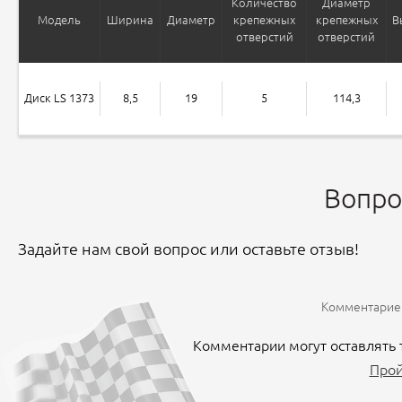
Количество
Диаметр
Модель
Ширина
Диаметр
крепежных
крепежных
В
отверстий
отверстий
Диск LS 1373
8,5
19
5
114,3
Вопро
Задайте нам свой вопрос или оставьте отзыв!
Комментариев
Комментарии могут оставлять 
Прой