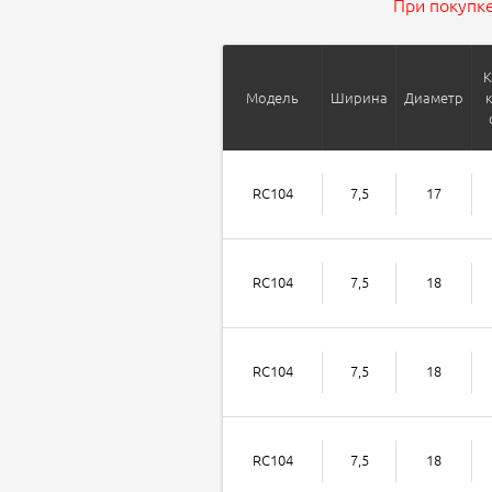
При покупке
К
Модель
Ширина
Диаметр
RC104
7,5
17
RC104
7,5
18
RC104
7,5
18
RC104
7,5
18