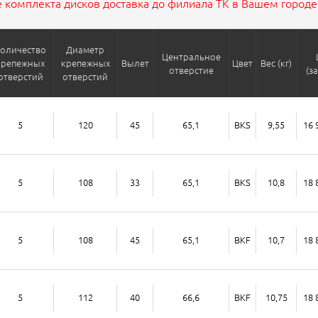
 комплекта дисков доставка до филиала ТК в Вашем городе 
оличество
Диаметр
Центральное
крепежных
крепежных
Вылет
Цвет
Вес (кг)
отверстие
(з
отверстий
отверстий
5
120
45
65,1
BKS
9,55
16 
5
108
33
65,1
BKS
10,8
18 
5
108
45
65,1
BKF
10,7
18 
5
112
40
66,6
BKF
10,75
18 