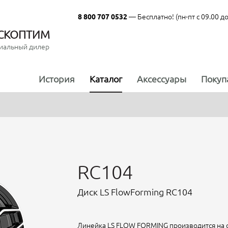
— Бесплатно! (пн-пт с 09.00 до
8 800 707 0532
СКОПТИМ
иальный дилер
История
Каталог
Аксессуары
Покуп
RC104
Диск LS FlowForming RC104
Линейка LS FLOW FORMING производится на 