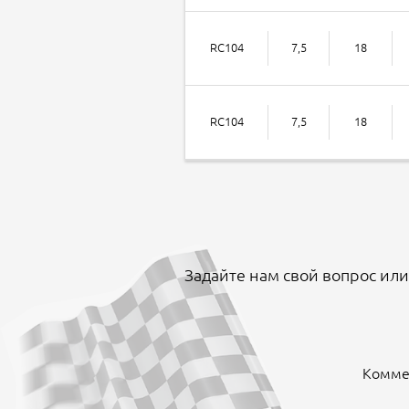
RC104
7,5
18
RC104
7,5
18
Задайте нам свой вопрос или
Коммен