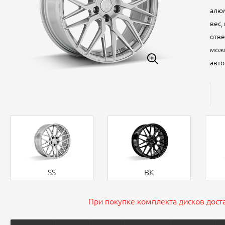
алюм
вес,
отве
можн
авто
SS
BK
При покупке комплекта дисков доста