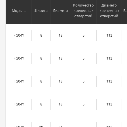
Количество
Диаметр
Модель
Ширина
Диаметр
крепежных
крепежных
В
отверстий
отверстий
FG04Y
8
18
5
112
FG04Y
8
18
5
112
FG04Y
8
18
5
112
FG04Y
8
18
5
112
FG04Y
10
21
5
112