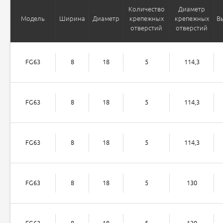
Количество
Диаметр
Модель
Ширина
Диаметр
крепежных
крепежных
В
отверстий
отверстий
FG63
8
18
5
114,3
FG63
8
18
5
114,3
FG63
8
18
5
114,3
FG63
8
18
5
130
FG63
8
18
5
130