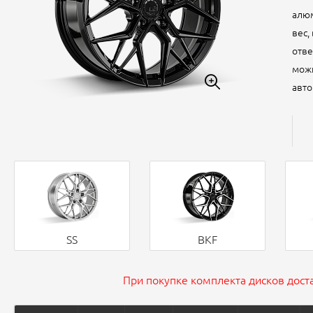
алюм
вес,
отве
можн
авто
SS
BKF
При покупке комплекта дисков доста