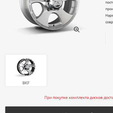
пост
прои
Наря
совр
BKF
При покупке комплекта дисков доста