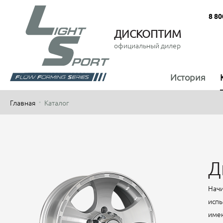
8 80
ДИСКОПТИМ
официальный дилер
История
Главная
Каталог
Д
Начи
испы
имен