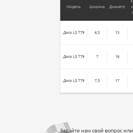
К
Модель
Ширина
Диаметр
Диск LS 779
6,5
15
Диск LS 779
7
16
Диск LS 779
7,5
17
Задайте нам свой вопрос или