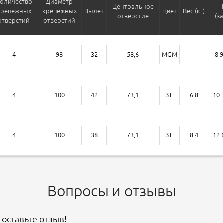
оличество
Диаметр
Центральное
крепежных
крепежных
Вылет
Цвет
Вес (кг)
отверстие
(з
отверстий
отверстий
4
98
32
58,6
MGM
8 
4
100
42
73,1
SF
6,8
10 
4
100
38
73,1
SF
8,4
12 
Вопросы и отзывы
 оставьте отзыв!