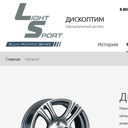
8 80
ДИСКОПТИМ
официальный дилер
История
Главная
Каталог
Д
Начи
испы
имен