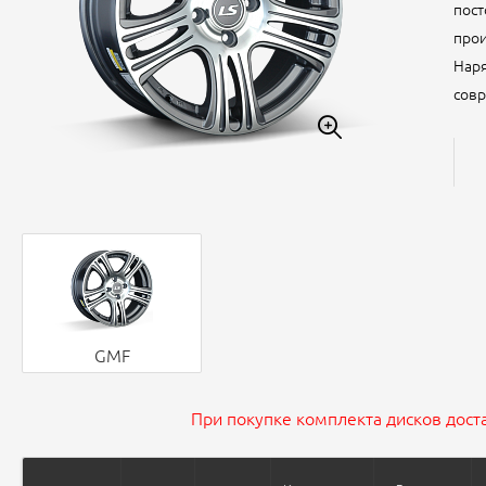
пост
прои
Наря
совр
GMF
При покупке комплекта дисков доста