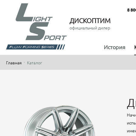
8 80
ДИСКОПТИМ
официальный дилер
История
Главная
Каталог
Д
Начи
испы
имен