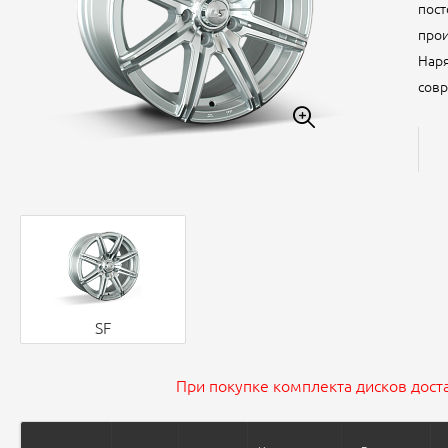
пост
прои
Наря
совр
SF
При покупке комплекта дисков доста