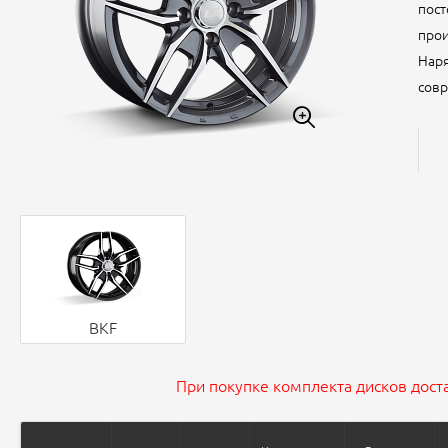
пост
прои
Наря
совр
BKF
При покупке комплекта дисков доста