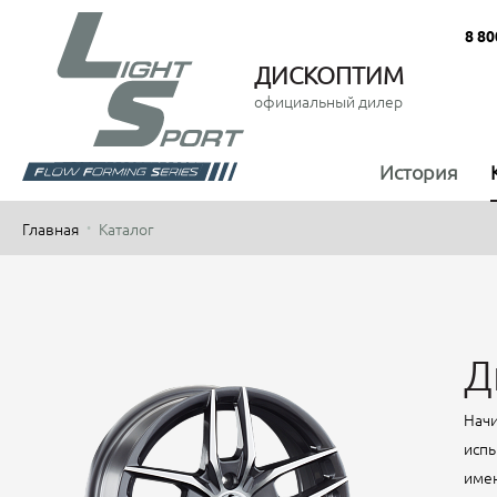
8 80
ДИСКОПТИМ
официальный дилер
История
Главная
Каталог
Д
Начи
испы
имен