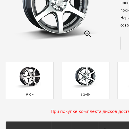
пост
прои
Наря
совр
BKF
GMF
При покупке комплекта дисков доста