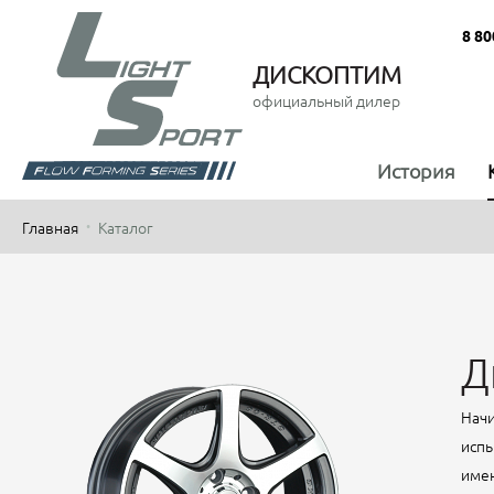
8 80
ДИСКОПТИМ
официальный дилер
История
Главная
Каталог
Д
Начи
испы
имен