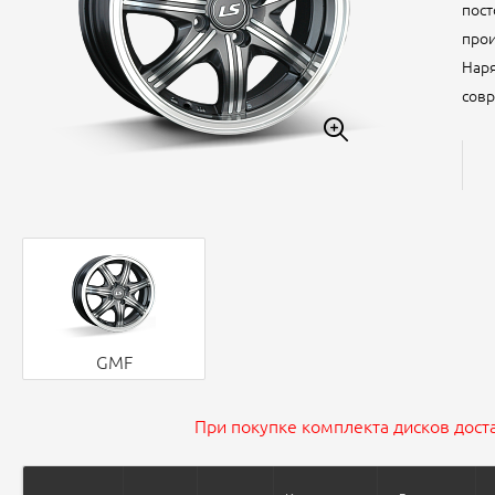
пост
прои
Наря
совр
GMF
При покупке комплекта дисков доста