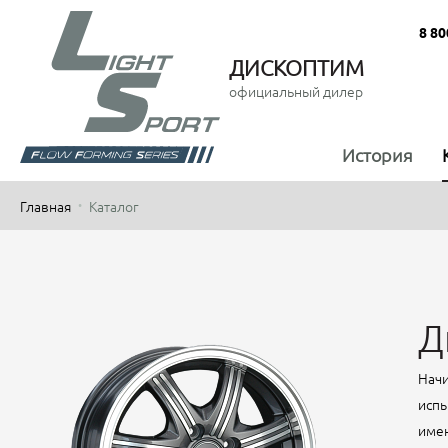
8 80
ДИСКОПТИМ
официальный дилер
История
Главная
Каталог
Д
Начи
испы
имен